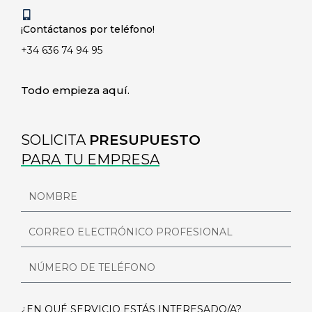
¡Contáctanos por teléfono!
+34 636 74 94 95
Todo empieza aquí.
SOLICITA
PRESUPUESTO
PARA TU EMPRESA
N
O
M
C
B
O
R
R
E
N
R
Ú
E
M
O
E
E
¿EN QUÉ SERVICIO ESTÁS INTERESADO/A?