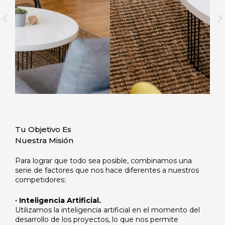
A
S
n
i
t
g
e
u
r
i
i
e
o
n
r
t
e
Tu Objetivo Es
Nuestra Misión
Para lograr que todo sea posible, combinamos una
serie de factores que nos hace diferentes a nuestros
competidores:
· Inteligencia Artificial.
Utilizamos la inteligencia artificial en el momento del
desarrollo de los proyectos, lo que nos permite