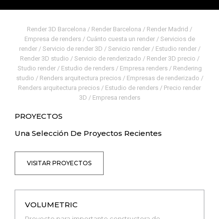
Render 3D Barcelona / Render Barcelona / Render Madrid /
Empresa de renders / Cuánto cuesta un render / Servicios de
render / Servicio de render 3D / Servicio render / Estudio render /
Render 3D studio / Servicio de renderizado / Render 3D precio /
Studio render / Estudio de renders / Empresa renders / Rendering
studio / Renders arquitectura precios / Empresas de renderizado /
Renders arquitectura precios / Estudio de renders / Precio render
3D / Empresa renders
PROYECTOS
Una Selección De Proyectos Recientes
VISITAR PROYECTOS
VOLUMETRIC
Proyecto para importante constructora de