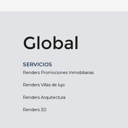
O
O
T
F
E
E
I
S
N
I
T
O
E
N
R
A
E
L
S
A
?
SERVICIOS
Renders Promociones Inmobiliarias
Renders Villas de lujo
Renders Arquitectura
Renders 3D