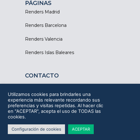
PÁGINAS
Renders Madrid
Renders Barcelona
Renders Valencia
Renders Islas Baleares
CONTACTO
Barcelona - Tarragona
Utilizamos cookies para brindarles una
experiencia más relevante recordando sus
ESCRÍBENOS
preferencias y visitas repetidas. Al hacer clic
en "ACEPTAR", acepta el uso de TODAS las
L
F
I
Y
cookies.
i
a
n
o
n
c
s
u
k
e
t
t
Configuración de cookies
ACEPTAR
e
b
a
u
d
o
g
b