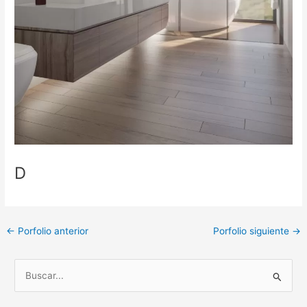
D
←
Porfolio anterior
Porfolio siguiente
→
B
u