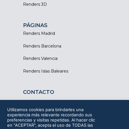
Renders 3D
PÁGINAS
Renders Madrid
Renders Barcelona
Renders Valencia
Renders Islas Baleares
CONTACTO
Barcelona - Tarragona
Utilizamos cookies para brindarles una
experiencia más relevante recordando sus
ESCRÍBENOS
preferencias y visitas repetidas. Al hacer clic
en "ACEPTAR", acepta el uso de TODAS las
L
F
I
Y