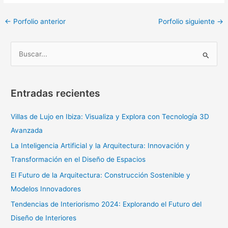
←
Porfolio anterior
Porfolio siguiente
→
B
u
s
Entradas recientes
c
a
Villas de Lujo en Ibiza: Visualiza y Explora con Tecnología 3D
r
Avanzada
p
La Inteligencia Artificial y la Arquitectura: Innovación y
o
Transformación en el Diseño de Espacios
r
El Futuro de la Arquitectura: Construcción Sostenible y
:
Modelos Innovadores
Tendencias de Interiorismo 2024: Explorando el Futuro del
Diseño de Interiores