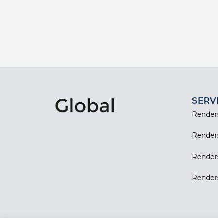
SERV
Renders
Renders 
Renders
Render