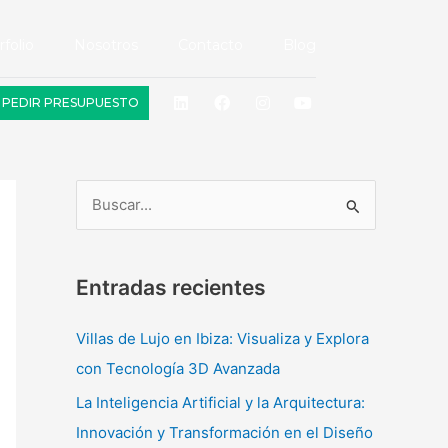
rfolio
Nosotros
Contacto
Blog
L
F
I
Y
PEDIR PRESUPUESTO
i
a
n
o
n
c
s
u
k
e
t
t
e
b
a
u
d
o
g
b
i
o
r
e
n
k
a
B
m
u
s
Entradas recientes
c
a
Villas de Lujo en Ibiza: Visualiza y Explora
r
con Tecnología 3D Avanzada
p
La Inteligencia Artificial y la Arquitectura:
o
Innovación y Transformación en el Diseño