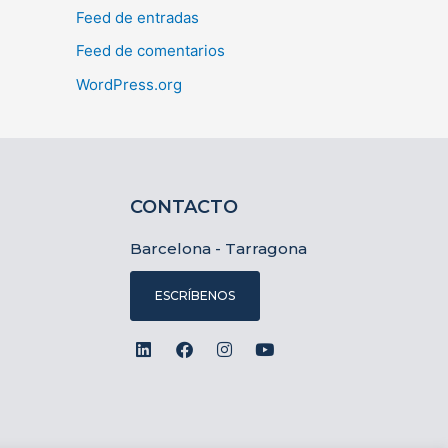
Feed de entradas
Feed de comentarios
WordPress.org
CONTACTO
Barcelona - Tarragona
ESCRÍBENOS
L
F
I
Y
i
a
n
o
n
c
s
u
k
e
t
t
e
b
a
u
d
o
g
b
i
o
r
e
n
k
a