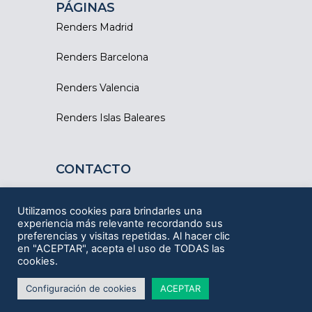
PÁGINAS
Renders Madrid
Renders Barcelona
Renders Valencia
Renders Islas Baleares
CONTACTO
Barcelona - Tarragona
Utilizamos cookies para brindarles una
experiencia más relevante recordando sus
ESCRÍBENOS
preferencias y visitas repetidas. Al hacer clic
en "ACEPTAR", acepta el uso de TODAS las
L
F
I
Y
cookies.
i
a
n
o
n
c
s
u
k
e
t
t
Configuración de cookies
ACEPTAR
e
b
a
u
d
o
g
b