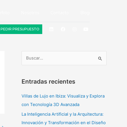
rfolio
Nosotros
Contacto
Blog
L
F
I
Y
PEDIR PRESUPUESTO
i
a
n
o
n
c
s
u
k
e
t
t
e
b
a
u
d
o
g
b
i
o
r
e
n
k
a
B
m
u
s
Entradas recientes
c
a
Villas de Lujo en Ibiza: Visualiza y Explora
r
con Tecnología 3D Avanzada
p
La Inteligencia Artificial y la Arquitectura:
o
Innovación y Transformación en el Diseño