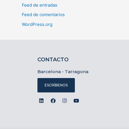
Feed de entradas
Feed de comentarios
WordPress.org
CONTACTO
Barcelona - Tarragona
ESCRÍBENOS
L
F
I
Y
i
a
n
o
n
c
s
u
k
e
t
t
e
b
a
u
d
o
g
b
i
o
r
e
n
k
a