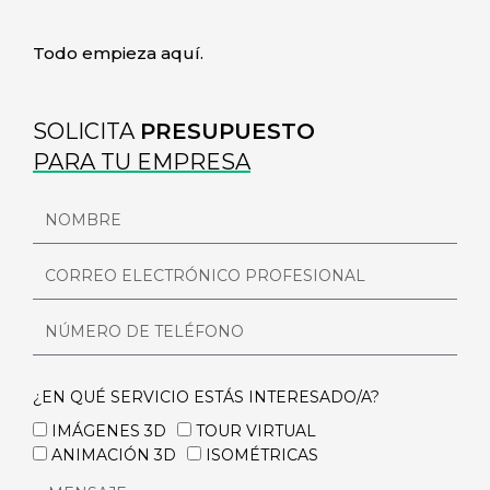
Todo empieza aquí.
SOLICITA
PRESUPUESTO
PARA TU EMPRESA
NOMBRE
CORREO
ELECTRÓNICO
PROFESIONAL
NÚMERO
DE
TELÉFONO
¿EN QUÉ SERVICIO ESTÁS INTERESADO/A?
¿QUÉ
IMÁGENES 3D
TOUR VIRTUAL
SERVICIO
ANIMACIÓN 3D
ISOMÉTRICAS
TE
MENSAJE
INTERESA?