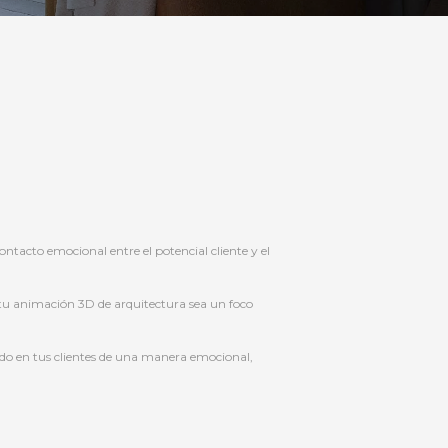
tacto emocional entre el potencial cliente y el
tu animación 3D de arquitectura sea un foco
ndo en tus clientes de una manera emocional,