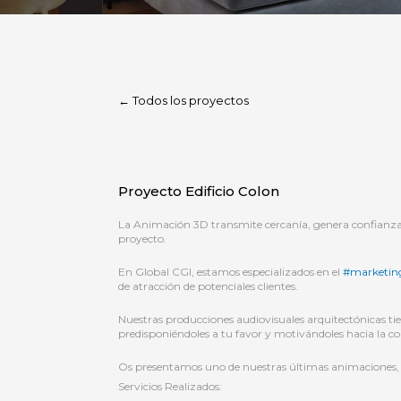
← Todos los proyectos
Proyecto Edificio Colon
La Animación 3D transmite cercanía, genera confianza y
proyecto.
En Global CGI, estamos especializados en el
#marketi
de atracción de potenciales clientes.
Nuestras producciones audiovisuales arquitectónicas ti
predisponiéndoles a tu favor y motivándoles hacia la 
Os presentamos uno de nuestras últimas animaciones, «E
Servicios Realizados: