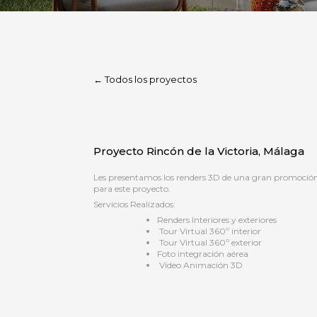
← Todos los proyectos
Proyecto Rincón de la Victoria, Málaga
Les presentamos los renders 3D de una gran promoción i
para este proyecto.
Servicios Realizados:
Renders Interiores y exteriores
Tour Virtual 360º interior
Tour Virtual 360º exterior
Foto integración aérea
Vídeo Animación 3D