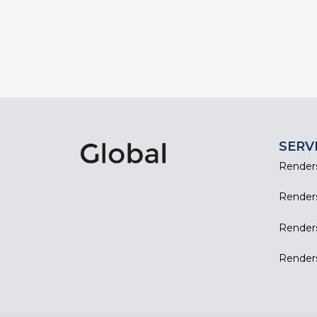
SERV
Renders
Renders 
Renders
Render