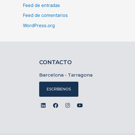
Feed de entradas
Feed de comentarios
WordPress.org
CONTACTO
Barcelona - Tarragona
ESCRÍBENOS
L
F
I
Y
i
a
n
o
n
c
s
u
k
e
t
t
e
b
a
u
d
o
g
b
i
o
r
e
n
k
a