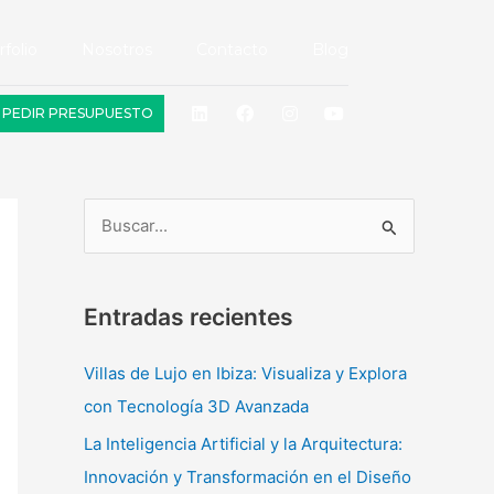
rfolio
Nosotros
Contacto
Blog
L
F
I
Y
PEDIR PRESUPUESTO
i
a
n
o
n
c
s
u
k
e
t
t
e
b
a
u
d
o
g
b
i
o
r
e
n
k
a
B
m
u
s
Entradas recientes
c
a
Villas de Lujo en Ibiza: Visualiza y Explora
r
con Tecnología 3D Avanzada
p
La Inteligencia Artificial y la Arquitectura:
o
Innovación y Transformación en el Diseño