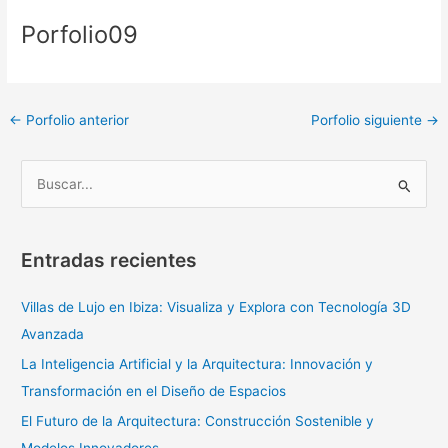
Porfolio09
←
Porfolio anterior
Porfolio siguiente
→
B
u
s
Entradas recientes
c
a
Villas de Lujo en Ibiza: Visualiza y Explora con Tecnología 3D
r
Avanzada
p
La Inteligencia Artificial y la Arquitectura: Innovación y
o
Transformación en el Diseño de Espacios
r
El Futuro de la Arquitectura: Construcción Sostenible y
: